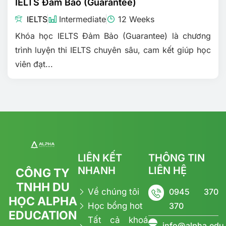
IELTS Đảm Bảo (Guarantee)
IELTS
Intermediate
12 Weeks
Khóa học IELTS Đảm Bảo (Guarantee) là chương
trình luyện thi IELTS chuyên sâu, cam kết giúp học
viên đạt...
LIÊN KẾT
THÔNG TIN
NHANH
LIÊN HỆ
CÔNG TY
TNHH DU
Về chúng tôi
0945 370
HỌC ALPHA
Học bổng hot
370
EDUCATION
Tất cả khoá
info@alpha.edu