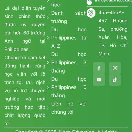
học
Là đại diện tuyển
455–455A–
Danh sách
sinh chính thức
457 Hoàng
trường
được uỷ quyền
Sa, phường
Du học
bởi hơn 60 trường
Xuân Hòa,
Philippines từ
Anh ngữ tại
TP. Hồ Chí
A-Z
Philippines.
Minh.
Du học
Chúng tôi cam kết
Philippines 3
đồng hành cùng
tháng
học viên với lộ
Du học
trình tối ưu, dịch
Philippines 6
vụ hỗ trợ chuyên
tháng
nghiệp và môi
Liên hệ với
trường học tập
chúng tôi
chất lượng quốc
tế.