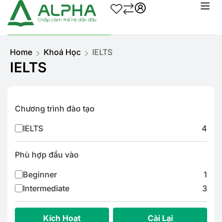
Home
Khoá Học
IELTS
IELTS
Chương trình đào tạo
IELTS
4
Phù hợp đầu vào
Beginner
1
Intermediate
3
Kích Hoạt
Cài Lại