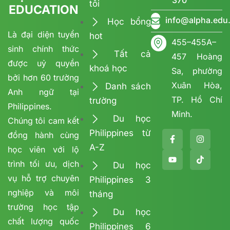
370
tôi
EDUCATION
info@alpha.edu
Học bổng
Là đại diện tuyển
hot
455–455A–
sinh chính thức
Tất cả
457 Hoàng
được uỷ quyền
khoá học
Sa, phường
bởi hơn 60 trường
Xuân Hòa,
Danh sách
Anh ngữ tại
TP. Hồ Chí
trường
Philippines.
Minh.
Du học
Chúng tôi cam kết
Philippines từ
đồng hành cùng
A-Z
học viên với lộ
trình tối ưu, dịch
Du học
vụ hỗ trợ chuyên
Philippines 3
nghiệp và môi
tháng
trường học tập
Du học
chất lượng quốc
Philippines 6