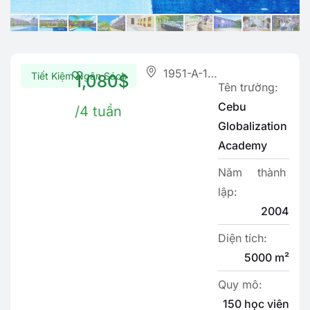
1951-A-1, Uldog, Cansojong, Talisay City, Cebu
Tiết Kiệm Ngân Sách
1,080$
Tên trường:
Cebu
/4 tuần
Globalization
Academy
Năm thành
lập:
2004
Diện tích:
5000 m²
Quy mô:
150 học viên