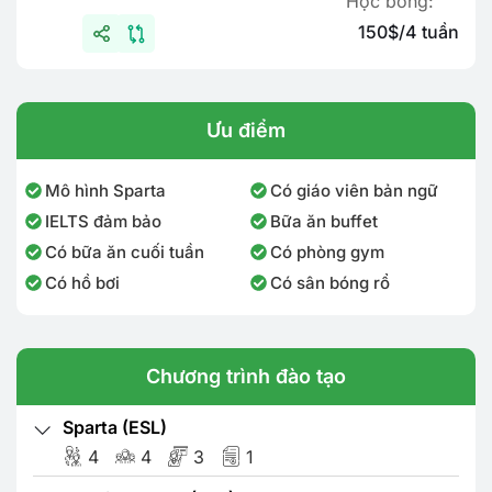
Học bổng:
150$/4 tuần
Ưu điểm
Mô hình Sparta
Có giáo viên bản ngữ
IELTS đảm bảo
Bữa ăn buffet
Có bữa ăn cuối tuần
Có phòng gym
Có hồ bơi
Có sân bóng rổ
Chương trình đào tạo
Sparta (ESL)
4
4
3
1