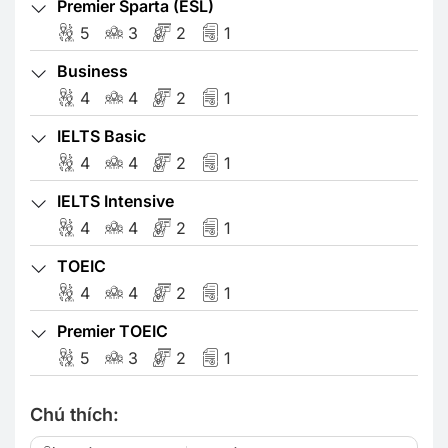
Premier Sparta (ESL)
5
3
2
1
Business
4
4
2
1
IELTS Basic
4
4
2
1
IELTS Intensive
4
4
2
1
TOEIC
4
4
2
1
Premier TOEIC
5
3
2
1
Chú thích: