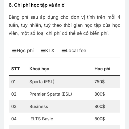
6. Chi phí học tập và ăn ở
Bảng phí sau áp dụng cho đơn vị tính trên mỗi 4
tuần, tuy nhiên, tuỳ theo thời gian học tập của học
viên, một số loại chi phí có thể sẽ có biến phí.
Học phí
KTX
Local fee
STT
Khoá học
Học phí
01
Sparta (ESL)
750$
02
Premier Sparta (ESL)
800$
03
Business
800$
04
IELTS Basic
800$