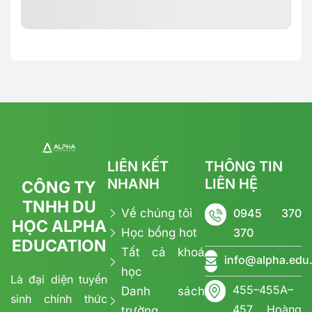
LIÊN KẾT
THÔNG TIN
NHANH
LIÊN HỆ
CÔNG TY
TNHH DU
Về chúng tôi
0945 370
HỌC ALPHA
Học bổng hot
370
EDUCATION
Tất cả khoá
info@alpha.edu
học
Là đại diện tuyển
455–455A–
Danh sách
sinh chính thức
457 Hoàng
trường