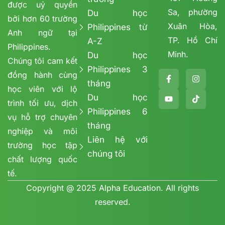
được uỷ quyền
Sa, phường
Du học
bởi hơn 60 trường
Xuân Hòa,
Philippines từ
Anh ngữ tại
TP. Hồ Chí
A-Z
Philippines.
Minh.
Du học
Chúng tôi cam kết
Philippines 3
đồng hành cùng
tháng
học viên với lộ
Du học
trình tối ưu, dịch
Philippines 6
vụ hỗ trợ chuyên
tháng
nghiệp và môi
Liên hệ với
trường học tập
chúng tôi
chất lượng quốc
tế.
Copyright @ 2025 Alpha Education. All rights
reserved.