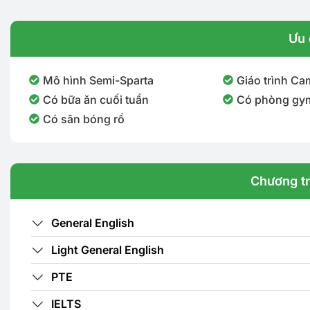
Ưu 
Mô hình Semi-Sparta
Giáo trình Ca
Có bữa ăn cuối tuần
Có phòng gy
Có sân bóng rổ
Chương tr
General English
Light General English
PTE
IELTS