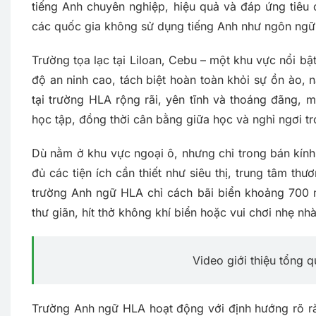
tiếng Anh chuyên nghiệp, hiệu quả và đáp ứng tiêu 
các quốc gia không sử dụng tiếng Anh như ngôn ngữ
Trường tọa lạc tại Liloan, Cebu – một khu vực nổi b
độ an ninh cao, tách biệt hoàn toàn khỏi sự ồn ào, 
tại trường HLA rộng rãi, yên tĩnh và thoáng đãng,
học tập, đồng thời cân bằng giữa học và nghỉ ngơi tro
Dù nằm ở khu vực ngoại ô, nhưng chỉ trong bán kính
đủ các tiện ích cần thiết như siêu thị, trung tâm t
trường Anh ngữ HLA chỉ cách bãi biển khoảng 700 
thư giãn, hít thở không khí biển hoặc vui chơi nhẹ nh
Video giới thiệu tổng 
Trường Anh ngữ HLA hoạt động với định hướng rõ rà