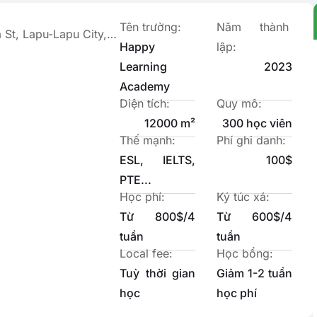
Tên trường:
Năm thành
Ceniza St, Lapu-Lapu City, 6015 Cebu, Philippines
Happy
lập:
Learning
2023
Academy
Diện tích:
Quy mô:
12000 m²
300 học viên
Thế mạnh:
Phí ghi danh:
ESL, IELTS,
100$
PTE...
Học phí:
Ký túc xá:
Từ 800$/4
Từ 600$/4
tuần
tuần
Local fee:
Học bổng:
Tuỳ thời gian
Giảm 1-2 tuần
học
học phí