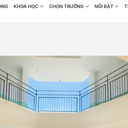
ỔNG
KHOÁ HỌC
CHỌN TRƯỜNG
NỔI BẬT
T