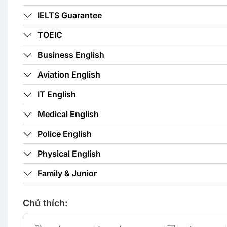
IELTS Guarantee
TOEIC
Business English
Du Học Philippines 6 Tháng: IEL
Aviation English
Zero To Hero
IT English
Khám phá chương trình du học Philip
tháng, nâng cao các kỹ năng tiếng A
Medical English
diện, đạt mục tiêu IELTS trong th
Police English
ngắn…
Xem Chi
Physical English
Family & Junior
Chú thích: