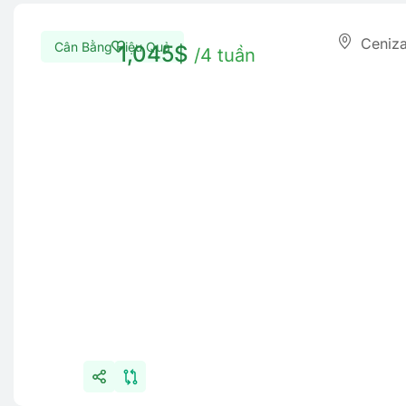
Cân Bằng Hiệu Quả
1,045$
/4 tuần