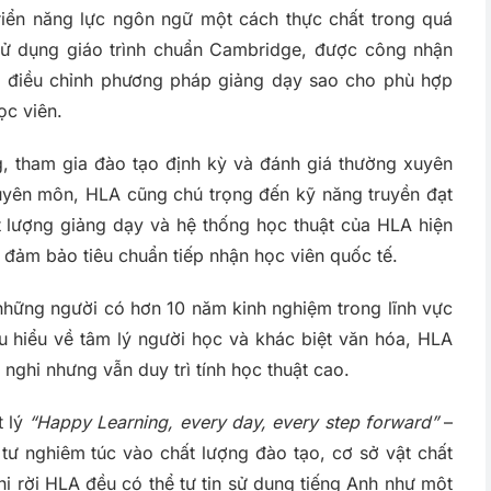
 triển năng lực ngôn ngữ một cách thực chất trong quá
ử dụng giáo trình chuẩn Cambridge, được công nhận
ời điều chỉnh phương pháp giảng dạy sao cho phù hợp
ọc viên.
g, tham gia đào tạo định kỳ và đánh giá thường xuyên
huyên môn, HLA cũng chú trọng đến kỹ năng truyền đạt
t lượng giảng dạy và hệ thống học thuật của HLA hiện
đảm bảo tiêu chuẩn tiếp nhận học viên quốc tế.
những người có hơn 10 năm kinh nghiệm trong lĩnh vực
u hiểu về tâm lý người học và khác biệt văn hóa, HLA
nghi nhưng vẫn duy trì tính học thuật cao.
t lý
“Happy Learning, every day, every step forward”
–
tư nghiêm túc vào chất lượng đào tạo, cơ sở vật chất
i rời HLA đều có thể tự tin sử dụng tiếng Anh như một