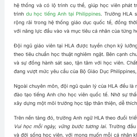
hệ thống và có lộ trình cụ thể, giúp học viên phát
trình
du học tiếng Anh tại Philippines
. Trường HLA s
rộng rãi trong hệ thống giáo dục quốc tế, đồng th
với năng lực đầu vào và mục tiêu cá nhân của từng h
Đội ngũ giáo viên tại HLA được tuyển chọn kỹ lưỡn
theo tiêu chuẩn học thuật nghiêm ngặt. Bên cạnh c
và sự đồng hành sát sao, tận tâm với học viên. Chấ
đang vượt mức yêu cầu của Bộ Giáo Dục Philippines, 
Ngoài chuyên môn, đội ngũ quản lý của HLA đều là 
đào tạo tiếng Anh cho học viên quốc tế. Nhờ sự thấ
xây dựng một môi trường học tập thân thiện, dễ thích 
Trên nền tảng đó, trường Anh ngữ HLA theo đuổi triế
Vui học mỗi ngày, vững bước tương lai
. Trường đầu 
và đời sống học viên, với mong muốn mỗi cá nhân kh