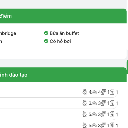
điểm
mbridge
Bữa ăn buffet
m
Có hồ bơi
ình đào tạo
4
4
1
1
3
3
1
1
5
3
1
1
5
3
1
1