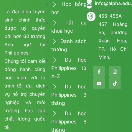
info@alpha.edu
Học bổng
Là đại diện tuyển
hot
455–455A–
sinh chính thức
Tất cả
457 Hoàng
được uỷ quyền
khoá học
Sa, phường
bởi hơn 60 trường
Xuân Hòa,
Danh sách
Anh ngữ tại
TP. Hồ Chí
trường
Philippines.
Minh.
Du học
Chúng tôi cam kết
Philippines từ
đồng hành cùng
A-Z
học viên với lộ
trình tối ưu, dịch
Du học
vụ hỗ trợ chuyên
Philippines 3
nghiệp và môi
tháng
trường học tập
Du học
chất lượng quốc
Philippines 6
tế.
tháng