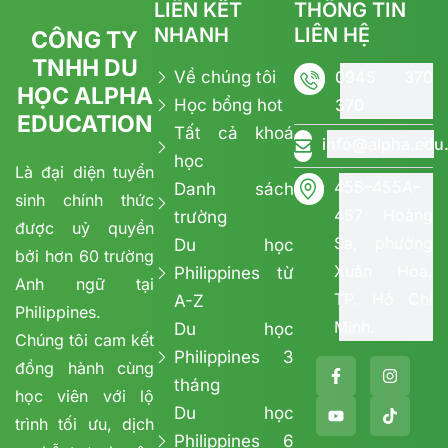
LIÊN KẾT
THÔNG TIN
NHANH
LIÊN HỆ
CÔNG TY
TNHH DU
Về chúng tôi
0945 370
HỌC ALPHA
Học bổng hot
370
EDUCATION
Tất cả khoá
info@alpha.edu
học
Là đại diện tuyển
455–455A–
Danh sách
sinh chính thức
457 Hoàng
trường
được uỷ quyền
Sa, phường
Du học
bởi hơn 60 trường
Xuân Hòa,
Philippines từ
Anh ngữ tại
TP. Hồ Chí
A-Z
Philippines.
Minh.
Du học
Chúng tôi cam kết
Philippines 3
đồng hành cùng
tháng
học viên với lộ
Du học
trình tối ưu, dịch
Philippines 6