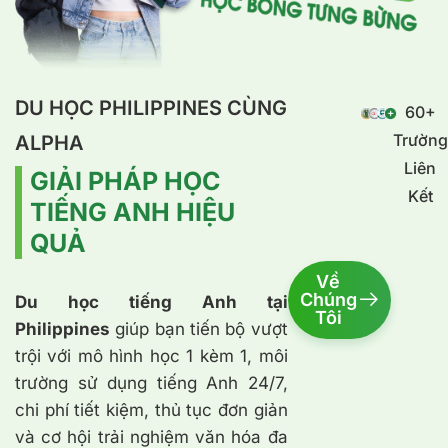
DU HỌC PHILIPPINES CÙNG
60+
Trường
ALPHA
Liên
GIẢI PHÁP HỌC
Kết
TIẾNG ANH HIỆU
QUẢ
Về
Chúng
Du học tiếng Anh tại
Tôi
Philippines
giúp bạn tiến bộ vượt
trội với mô hình học 1 kèm 1, môi
trường sử dụng tiếng Anh 24/7,
chi phí tiết kiệm, thủ tục đơn giản
và cơ hội trải nghiệm văn hóa đa