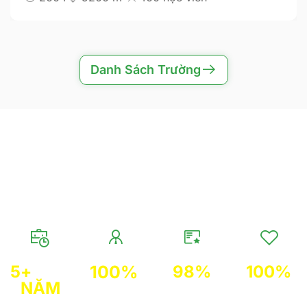
Danh Sách Trường
HÀNH TRÌNH ĐẦY NỔ LỰC
DU HỌC ALPHA EDUCATION
5
+ 
100
%
98
%
100
%
NĂM
Học viên đạt
Học viên
Tư vấn viên
Kinh
kết quả mục
hài lòng về
từng làm