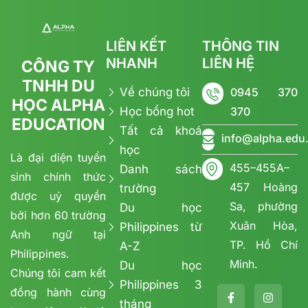
LIÊN KẾT
THÔNG TIN
NHANH
LIÊN HỆ
CÔNG TY
TNHH DU
Về chúng tôi
0945 370
HỌC ALPHA
Học bổng hot
370
EDUCATION
Tất cả khoá
info@alpha.edu
học
Là đại diện tuyển
455–455A–
Danh sách
sinh chính thức
457 Hoàng
trường
được uỷ quyền
Sa, phường
Du học
bởi hơn 60 trường
Xuân Hòa,
Philippines từ
Anh ngữ tại
TP. Hồ Chí
A-Z
Philippines.
Minh.
Du học
Chúng tôi cam kết
Philippines 3
đồng hành cùng
tháng