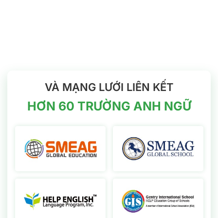
nghiệm tư
tiêu
dịch vụ hỗ
quản lý học
vấn du
trợ
viên
học
Philippines
VÀ MẠNG LƯỚI LIÊN KẾT
HƠN 60 TRƯỜNG ANH NGỮ