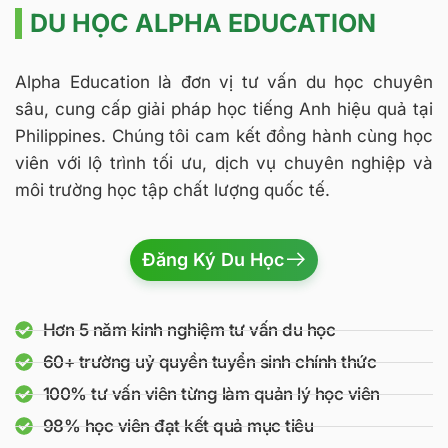
DU HỌC ALPHA EDUCATION
Alpha Education là đơn vị tư vấn du học chuyên
sâu, cung cấp giải pháp học tiếng Anh hiệu quả tại
Philippines. Chúng tôi cam kết đồng hành cùng học
viên với lộ trình tối ưu, dịch vụ chuyên nghiệp và
môi trường học tập chất lượng quốc tế.
Đăng Ký Du Học
Hơn 5 năm kinh nghiệm tư vấn du học
60+ trường uỷ quyền tuyển sinh chính thức
100% tư vấn viên từng làm quản lý học viên
98% học viên đạt kết quả mục tiêu