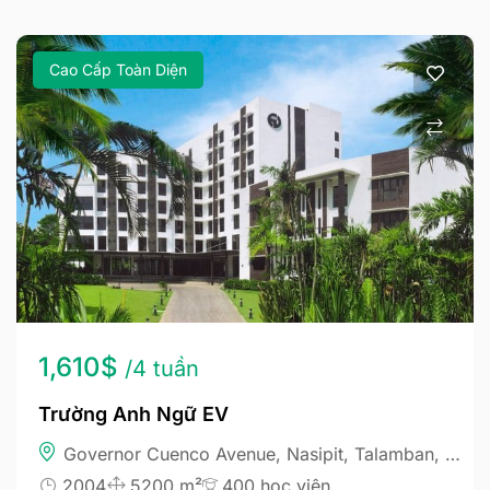
Cao Cấp Toàn Diện
1,610$
/4 tuần
Trường Anh Ngữ EV
Governor Cuenco Avenue, Nasipit, Talamban, Cebu City, Philippines
2004
5200 m²
400 học viên