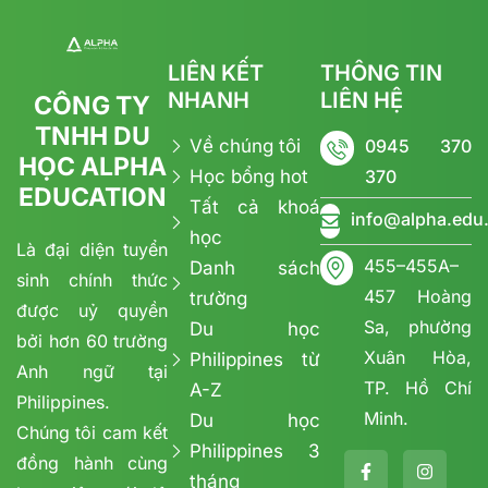
LIÊN KẾT
THÔNG TIN
NHANH
LIÊN HỆ
CÔNG TY
TNHH DU
Về chúng tôi
0945 370
HỌC ALPHA
Học bổng hot
370
EDUCATION
Tất cả khoá
info@alpha.edu
học
Là đại diện tuyển
455–455A–
Danh sách
sinh chính thức
457 Hoàng
trường
được uỷ quyền
Sa, phường
Du học
bởi hơn 60 trường
Xuân Hòa,
Philippines từ
Anh ngữ tại
TP. Hồ Chí
A-Z
Philippines.
Minh.
Du học
Chúng tôi cam kết
Philippines 3
đồng hành cùng
tháng