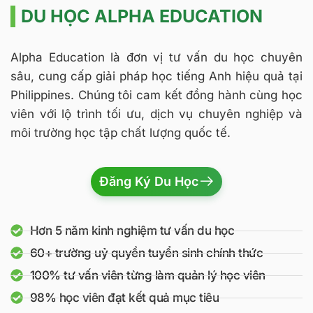
DU HỌC ALPHA EDUCATION
Alpha Education là đơn vị tư vấn du học chuyên
sâu, cung cấp giải pháp học tiếng Anh hiệu quả tại
Philippines. Chúng tôi cam kết đồng hành cùng học
viên với lộ trình tối ưu, dịch vụ chuyên nghiệp và
môi trường học tập chất lượng quốc tế.
Đăng Ký Du Học
Hơn 5 năm kinh nghiệm tư vấn du học
60+ trường uỷ quyền tuyển sinh chính thức
100% tư vấn viên từng làm quản lý học viên
98% học viên đạt kết quả mục tiêu