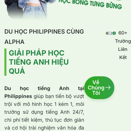
DU HỌC PHILIPPINES CÙNG
60+
Trường
ALPHA
Liên
GIẢI PHÁP HỌC
Kết
TIẾNG ANH HIỆU
QUẢ
Về
Chúng
Du học tiếng Anh tại
Tôi
Philippines
giúp bạn tiến bộ vượt
trội với mô hình học 1 kèm 1, môi
trường sử dụng tiếng Anh 24/7,
chi phí tiết kiệm, thủ tục đơn giản
và cơ hội trải nghiệm văn hóa đa