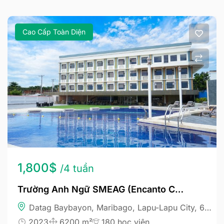
Cao Cấp Toàn Diện
1,800$
/4 tuần
Trường Anh Ngữ SMEAG (Encanto Campus)
Datag Baybayon, Maribago, Lapu-Lapu City, 6015 Cebu, Philippines
2023
6200 m²
180 học viên