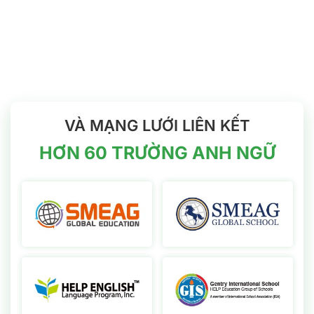
nghiệm tư
tiêu
dịch vụ hỗ
quản lý học
vấn du
trợ
viên
học
Philippines
VÀ MẠNG LƯỚI LIÊN KẾT
HƠN 60 TRƯỜNG ANH NGỮ