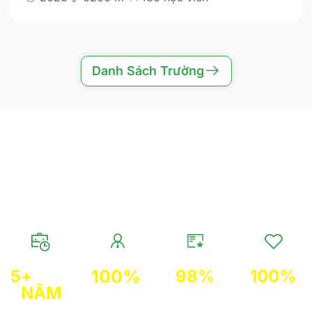
Danh Sách Trường
HÀNH TRÌNH ĐẦY NỔ LỰC
DU HỌC ALPHA EDUCATION
5
+ 
100
%
98
%
100
%
NĂM
Học viên đạt
Học viên
Tư vấn viên
Kinh
kết quả mục
hài lòng về
từng làm