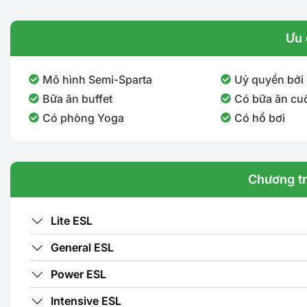
Ưu 
Mô hình Semi-Sparta
Uỷ quyền bởi
Bữa ăn buffet
Có bữa ăn cuố
Có phòng Yoga
Có hồ bơi
Chương tr
Lite ESL
General ESL
Power ESL
Intensive ESL