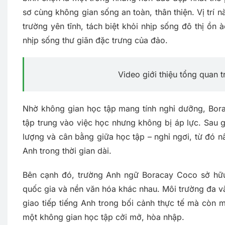
sơ cùng không gian sống an toàn, thân thiện. Vị trí
trường yên tĩnh, tách biệt khỏi nhịp sống đô thị ồn 
nhịp sống thư giãn đặc trưng của đảo.
Video giới thiệu tổng quan
Nhờ không gian học tập mang tính nghỉ dưỡng, Bor
tập trung vào việc học nhưng không bị áp lực. Sau g
lượng và cân bằng giữa học tập – nghỉ ngơi, từ đó nâ
Anh trong thời gian dài.
Bên cạnh đó, trường Anh ngữ Boracay Coco sở hữu
quốc gia và nền văn hóa khác nhau. Môi trường đa v
giao tiếp tiếng Anh trong bối cảnh thực tế mà còn 
một không gian học tập cởi mở, hòa nhập.