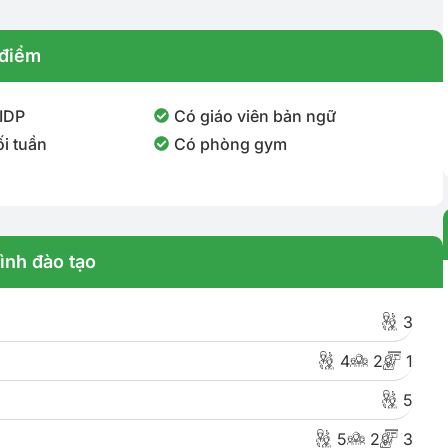
điểm
 IDP
Có giáo viên bản ngữ
i tuần
Có phòng gym
ình đào tạo
3
4
2
1
5
5
2
3