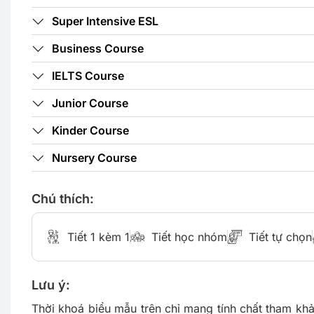
Super Intensive ESL
Business Course
IELTS Course
Du Học Philippines 6 Tháng: IEL
Junior Course
Zero To Hero
Kinder Course
Khám phá chương trình du học Philip
tháng, nâng cao các kỹ năng tiếng A
Nursery Course
diện, đạt mục tiêu IELTS trong th
ngắn…
Chú thích:
Xem Chi
Tiết 1 kèm 1
Tiết học nhóm
Tiết tự chọn
Lưu ý:
Thời khoá biểu mẫu trên chỉ mang tính chất tham khả