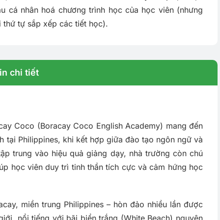
ầu cá nhân hoá chương trình học của học viên (nhưng
 thứ tự sắp xếp các tiết học).
n chi tiết
acay Coco (Boracay Coco English Academy) mang đến
h tại Philippines, khi kết hợp giữa đào tạo ngôn ngữ và
tập trung vào hiệu quả giảng dạy, nhà trường còn chú
úp học viên duy trì tinh thần tích cực và cảm hứng học
cay, miền trung Philippines – hòn đảo nhiều lần được
iới, nổi tiếng với bãi biển trắng (White Beach) nguyên