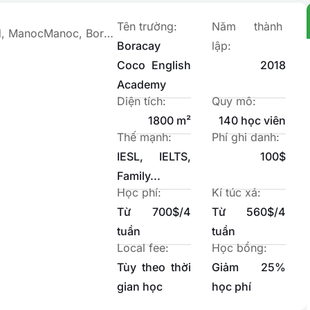
Tên trường:
Năm thành
Bantud, ManocManoc, Boracay Island, Malay, Aklan, Philippines
Boracay
lập:
Coco English
2018
Academy
Diện tích:
Quy mô:
1800 m²
140 học viên
Thế mạnh:
Phí ghi danh:
IESL, IELTS,
100$
Family...
Học phí:
Kí túc xá:
Từ 700$/4
Từ 560$/4
tuần
tuần
Local fee:
Học bổng:
Tùy theo thời
Giảm 25%
gian học
học phí