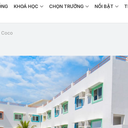
ỔNG
KHOÁ HỌC
CHỌN TRƯỜNG
NỔI BẬT
T
y Coco