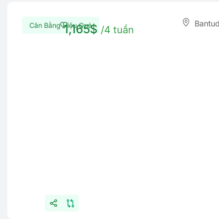
Cân Bằng Hiệu Quả
1,165$
/4 tuần