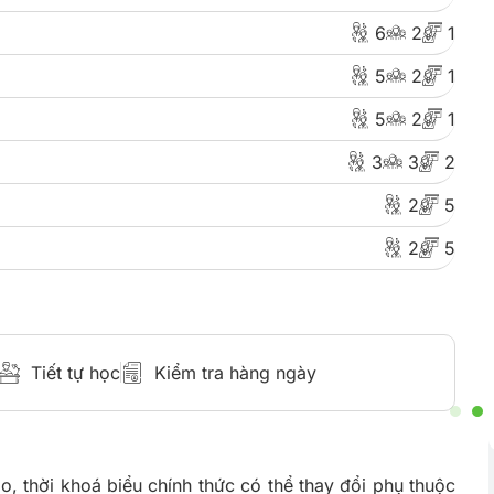
6
2
1
5
2
1
5
2
1
TS
Học Bổng Du Học Philippines 2025 Từ
3
3
2
Các Trường Anh Ngữ Hàng Đầu
2
5
pines 6
Alpha Edu tự hào là cầu nối giúp hàng trăm
nh toàn
học viên mỗi năm tiếp cận những chương
2
5
ời gian
trình học bổng du học Philippines giá trị từ
các trường Anh ngữ hàng đầu.
 Tiết
Xem Chi Tiết
Tiết tự học
Kiểm tra hàng ngày
o, thời khoá biểu chính thức có thể thay đổi phụ thuộc