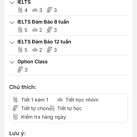
IELTS
4
3
3
IELTS Đảm Bảo 8 tuần
5
2
3
IELTS Đảm Bảo 12 tuần
5
2
3
Option Class
3
Chú thích:
Tiết 1 kèm 1
Tiết học nhóm
Tiết tự chọn
Tiết tự học
Kiểm tra hàng ngày
Lưu ý: