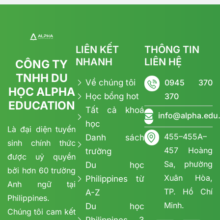
LIÊN KẾT
THÔNG TIN
NHANH
LIÊN HỆ
CÔNG TY
TNHH DU
Về chúng tôi
0945 370
HỌC ALPHA
Học bổng hot
370
EDUCATION
Tất cả khoá
info@alpha.edu
học
Là đại diện tuyển
455–455A–
Danh sách
sinh chính thức
457 Hoàng
trường
được uỷ quyền
Sa, phường
Du học
bởi hơn 60 trường
Xuân Hòa,
Philippines từ
Anh ngữ tại
TP. Hồ Chí
A-Z
Philippines.
Minh.
Du học
Chúng tôi cam kết