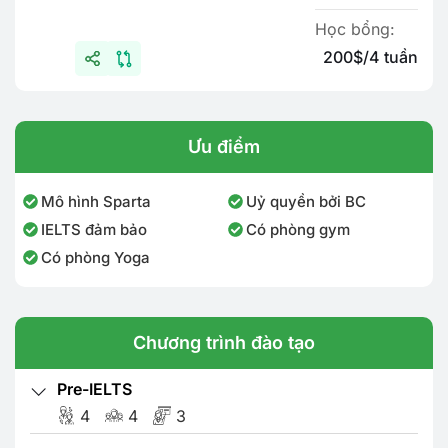
Học bổng:
200$/4 tuần
Ưu điểm
Mô hình Sparta
Uỷ quyền bởi BC
IELTS đảm bảo
Có phòng gym
Có phòng Yoga
Chương trình đào tạo
Pre-IELTS
4
4
3