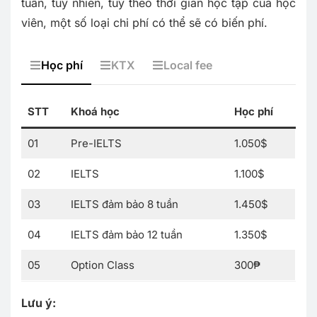
tuần, tuy nhiên, tuỳ theo thời gian học tập của học
viên, một số loại chi phí có thể sẽ có biến phí.
Học phí
KTX
Local fee
STT
Khoá học
Học phí
01
Pre-IELTS
1.050$
02
IELTS
1.100$
03
IELTS đảm bảo 8 tuần
1.450$
04
IELTS đảm bảo 12 tuần
1.350$
05
Option Class
300₱
Lưu ý: