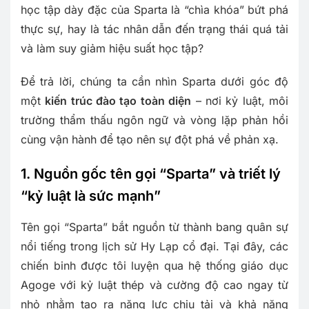
học tập dày đặc của Sparta là “chìa khóa” bứt phá
thực sự, hay là tác nhân dẫn đến trạng thái quá tải
và làm suy giảm hiệu suất học tập?
Để trả lời, chúng ta cần nhìn Sparta dưới góc độ
một
kiến trúc đào tạo toàn diện
– nơi kỷ luật, môi
trường thẩm thấu ngôn ngữ và vòng lặp phản hồi
cùng vận hành để tạo nên sự đột phá về phản xạ.
1. Nguồn gốc tên gọi “Sparta” và triết lý
“kỷ luật là sức mạnh”
Tên gọi “Sparta” bắt nguồn từ thành bang quân sự
nổi tiếng trong lịch sử Hy Lạp cổ đại. Tại đây, các
chiến binh được tôi luyện qua hệ thống giáo dục
Agoge với kỷ luật thép và cường độ cao ngay từ
nhỏ nhằm tạo ra năng lực chịu tải và khả năng