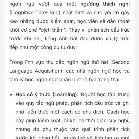
ngôn ngữ vượt qua một
ngưỡng thích nghi
(Cognitive Threshold) nhất định và các yếu tố gây
xao nhãng được kiểm soát, học viên sẽ dần thoát
khỏi cơ chế “dịch thầm”. Thay vì phân tích cấu trúc
trước khi nói, tiếng Anh bắt đầu được xử lý trực
tiếp như một công cụ tư duy.
Trong lĩnh vực thụ đắc ngôn ngữ thứ hai (Second
Language Acquisition), các nhà ngôn ngữ học và
tâm lý học ngôn ngữ phân biệt rõ hai trạng thái:
Học có ý thức (Learning):
Người học tập trung
vào quy tắc ngữ pháp, phân tích cấu trúc và ghi
nhớ kiến thức một cách có chủ đích. Cách học
này giúp kiểm soát lỗi khi có thời gian suy nghĩ,
nhưng do phụ thuộc vào quá trình phân tích
trước khi phản hồi, nó có thể vô tình tạo ra một