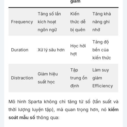
giảm
Tăng số lần
Kiến
Tăng khả
Frequency
kích hoạt
thức dễ
năng ghi
ngôn ngữ
bị quên
nhớ
Tăng độ
Học hời
Duration
Xử lý sâu hơn
bền của
hợt
kiến thức
Tập
Làm suy
Giảm hiệu
Distraction
trung ổn
giảm
suất học
định
Efficiency
Mô hình Sparta không chỉ tăng tử số (tần suất và
thời lượng luyện tập), mà quan trọng hơn, nó
kiểm
soát mẫu số
thông qua: